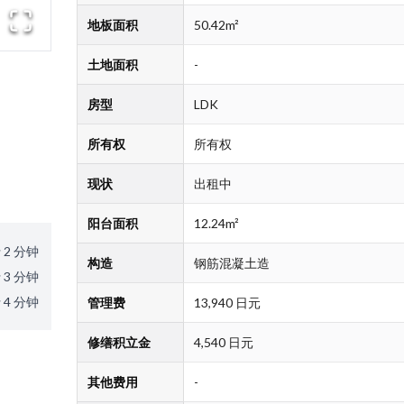
地板面积
50.42m²
土地面积
-
房型
LDK
所有权
所有权
现状
出租中
阳台面积
12.24m²
 2 分钟
构造
钢筋混凝土造
 3 分钟
 4 分钟
管理费
13,940 日元
修缮积立金
4,540 日元
其他费用
-