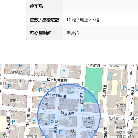
停车场
-
层数 / 总楼层数
10 楼 / 地上 37 楼
可交屋时间
需讨论