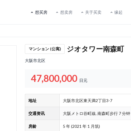
想买房
想卖房
关于买卖
缘起
ジオタワー南森町
マンション (公寓)
大阪市北区
一些关于法人税金的事
投资用房源查询
最新消息
一些关于个人税金的事
怎麽买？
47,800,000
日元
地址
大阪市北区東天満2丁目3-7
交通资讯
大阪メトロ谷町線, 南森町步行 7 分钟
房龄
5 年 (2021 年 1 月筑)