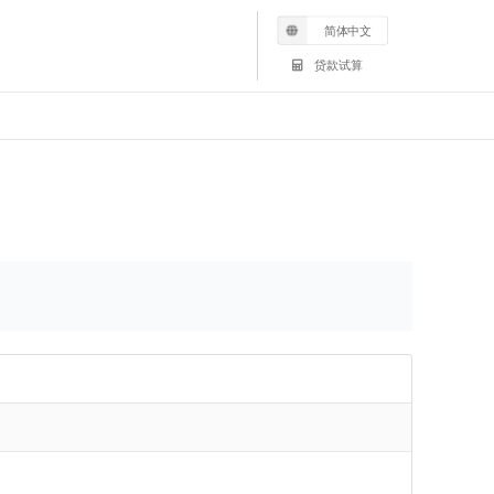
简体中文
贷款试算
卖房谘询
公司所在地
买房谘询
常见问题