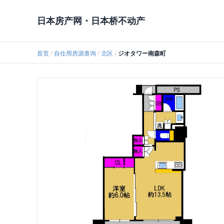
日本房产网・日本桥不动产
首页
自住用房源查询
北区
ジオタワー南森町
/
/
/
一些相关用语的对照
自住用房源查询
企业缘起
卖房步骤介绍