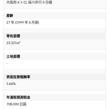
大阪府メトロ, 桜川步行 6 分鐘
屋齡
27 年 (1999 年 6 月築)
専有面積
23.321m²
土地面積
-
表面投資報酬率
5.66%
年滿租預測租金
708,000 日圓