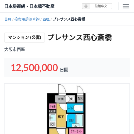
日本房產網・日本橋不動產
繁體中文
首頁
投資用房源查詢
西區
プレサンス西心斎橋
/
/
/
プレサンス西心斎橋
マンション (公寓)
大阪市西區
12,500,000
日圓