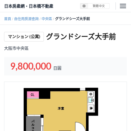
日本房產網・日本橋不動產
繁體中文
首頁
自住用房源查詢
中央區
グランドシーズ大手前
/
/
/
グランドシーズ大手前
マンション (公寓)
大阪市中央區
9,800,000
日圓