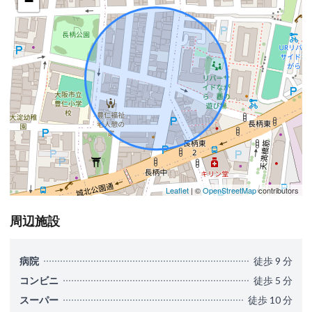
−
Leaflet
| ©
OpenStreetMap
contributors
周辺施設
病院
徒歩 9 分
コンビニ
徒歩 5 分
スーパー
徒歩 10 分