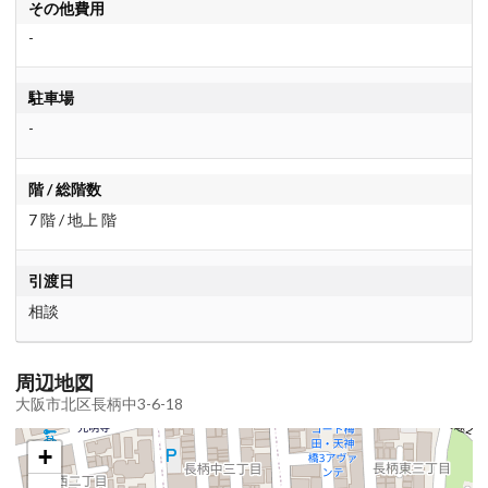
その他費用
-
駐車場
-
階 / 総階数
7 階 / 地上 階
引渡日
相談
周辺地図
大阪市北区長柄中3-6-18
+