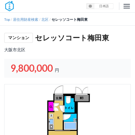
日本語
Top
居住用財産検索
北区
セレッソコート梅田東
/
/
/
セレッソコート梅田東
マンション
大阪市北区
9,800,000
円