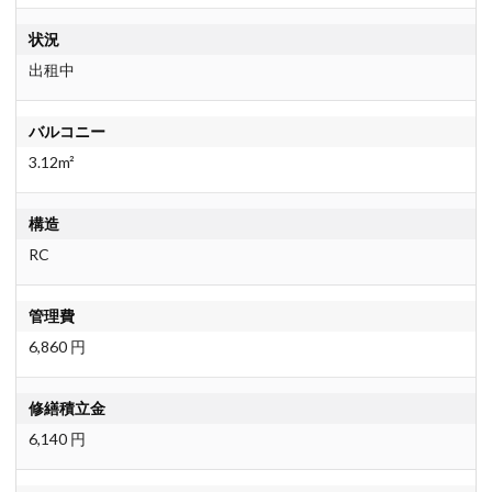
状況
出租中
バルコニー
3.12m²
構造
RC
管理費
6,860 円
修繕積立金
6,140 円