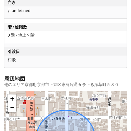
向き
西undefined
階 / 総階数
3 階 / 地上 9 階
引渡日
相談
周辺地図
他のエリア京都府京都市下京区東洞院通五条上る深草町５８０
+
−