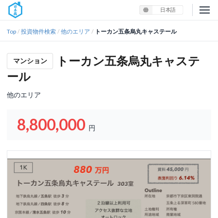
日本語
Top
投資物件検索
他のエリア
トーカン五条烏丸キャステール
/
/
/
トーカン五条烏丸キャステ
マンション
ール
他のエリア
8,800,000
円