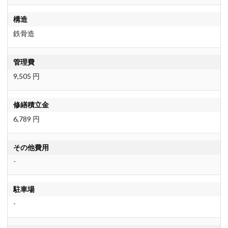
構造
鉄骨造
管理費
9,505 円
修繕積立金
6,789 円
その他費用
-
駐車場
-