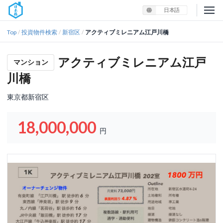
日本語
Top
投資物件検索
新宿区
アクティブミレニアム江戸川橋
/
/
/
アクティブミレニアム江戸
マンション
川橋
東京都新宿区
18,000,000
円