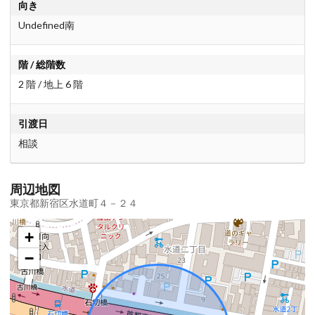
向き
Undefined南
階 / 総階数
2 階 / 地上 6 階
引渡日
相談
周辺地図
東京都新宿区水道町４－２４
+
−