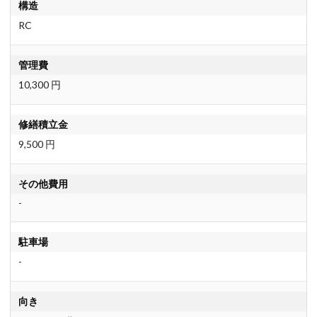
構造
RC
管理費
10,300 円
修繕積立金
9,500 円
その他費用
-
駐車場
-
向き