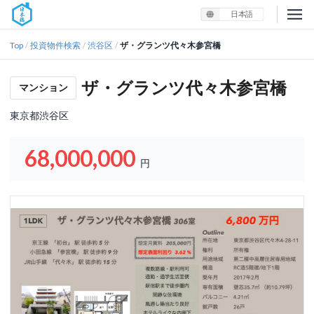
日本語
Top
投資物件検索
渋谷区
ザ・グランツ代々木参宮橋
/
/
/
ザ・グランツ代々木参宮橋
マンション
東京都渋谷区
68,000,000
円