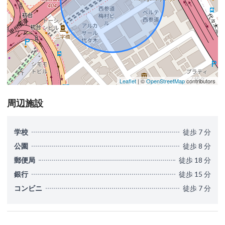
Leaflet
| ©
OpenStreetMap
contributors
周辺施設
学校
徒歩 7 分
公園
徒歩 8 分
郵便局
徒歩 18 分
銀行
徒歩 15 分
コンビニ
徒歩 7 分