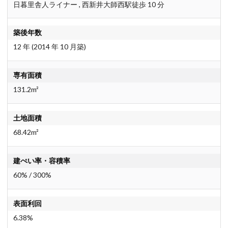
日暮里舎人ライナー , 西新井大師西駅徒歩 10 分
築後年数
12 年 (2014 年 10 月築)
専有面積
131.2m²
土地面積
68.42m²
建ぺい率・容積率
60
% /
300
%
表面利回
6.38%