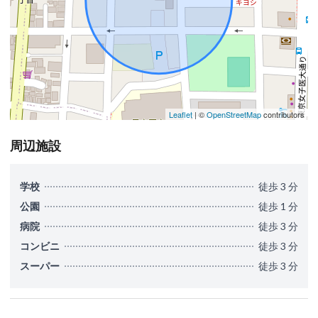
Leaflet
| ©
OpenStreetMap
contributors
周辺施設
学校
徒歩 3 分
公園
徒歩 1 分
病院
徒歩 3 分
コンビニ
徒歩 3 分
スーパー
徒歩 3 分