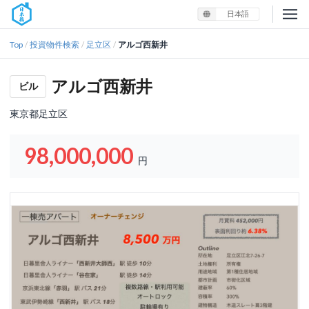
日本語
Top
投資物件検索
足立区
アルゴ西新井
/
/
/
アルゴ西新井
ビル
東京都足立区
98,000,000
円